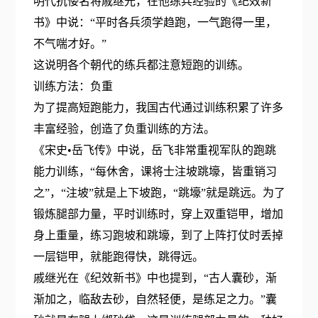
明代抗倭名将戚继光，在他练兵经验的《纪效新
书》中说：“平时各兵须学趋跑，一气跑得一里，
不气喘才好。”
这说明各个朝代的练兵都注意短跑的训练。
训练方法：负重
为了提高短跑能力，我国古代通过训练积累了许多
丰富经验，创造了负重训练的方法。
《宋史•岳飞传》中说，岳飞非常重视军队的跑跳
能力训练，“每休舍，课将士注坡跳壕，皆重销习
之”，“注坡”就是上下坡跑，“跳壕”就是跳远。为了
锻炼腿部力量，平时训练时，穿上双重铠甲，增加
身上重量，练习跑坡和跳壕，到了上阵打仗时丢掉
一层铠甲，就能跑得快，跳得远。
戚继光在《纪效新书》中也提到，“古人囊砂，渐
渐加之，临敌去砂，自然轻便，是练足之力。”囊