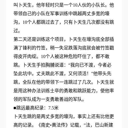
叫卜天生，他年轻时只是一个10人伙的小队长。他
带领自己的小队在军事训练中跳越两丈多宽的壕
沟，10个人都跳过去了，只有卜天生几次都没有跳
过。
第二天还是训练这个项目，卜天生在壕沟底全部插
满了锋利的竹签，稍一失足跌落沟底就会被竹签戳
得皮开肉绽。10个人被这种危险吓住了，都不敢
跳。卜天生手拍胸脯说道：“我向已不渡，今者必
坠此坑中。丈夫跳此不渡，又何须活！”他带头先
跳，全队在他的带领下一连跳过了几次。卜天生就
是用这种办法训练士卒的勇敢和跳跃能力，使他率
领的军队成为一支勇敢善战的军队。
■跳远最高纪录：7.5米
卜天生跳的是两丈多宽的壕沟，事实上还有比他更
高的记录。《南史•黄法传》记载，“法，巴山新建