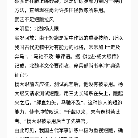
砂就是在腿上绑砂袋，这是训练腿部力量的一种好
方法，直到现在尚为许多田径教练所采用。
武艺不足短跑拉风
★明星：北魏杨大眼
实况回放：由于短跑是军中作战的重要技能，所以
我国古代史籍中对有能力的战将，常常加上“走及
奔马”、“马驰不及”等评语。据《北史•杨大眼传》
记载，北魏孝文帝要南攻，命兵部尚书李冲“典选
征官”。
杨大眼前去应征，测试武艺后，他没有被录用。杨
大眼又请求测试短跑，用三丈长绳系在头上，跑起
来之后，“绳直如矢，马驰不及”，这种惊人的短跑
能力，使李冲赞叹道：“千载以来，未有逸材若此
者。”杨大眼被录用后当了先锋官。
由此可见，我国古代军事训练中极为重视短跑，确