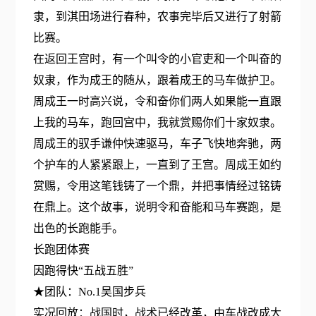
隶，到淇田场进行春种，农事完毕后又进行了射箭
比赛。
在返回王宫时，有一个叫令的小官吏和一个叫奋的
奴隶，作为成王的随从，跟着成王的马车做护卫。
周成王一时高兴说，令和奋你们两人如果能一直跟
上我的马车，跑回宫中，我就赏赐你们十家奴隶。
周成王的驭手谦仲快速驱马，车子飞快地奔驰，两
个护车的人紧紧跟上，一直到了王宫。周成王如约
赏赐，令用这笔钱铸了一个鼎，并把事情经过铭铸
在鼎上。这个故事，说明令和奋能和马车赛跑，是
出色的长跑能手。
长跑团体赛
因跑得快“五战五胜”
★团队：No.1吴国步兵
实况回放：战国时，战术已经改革，由车战改成大