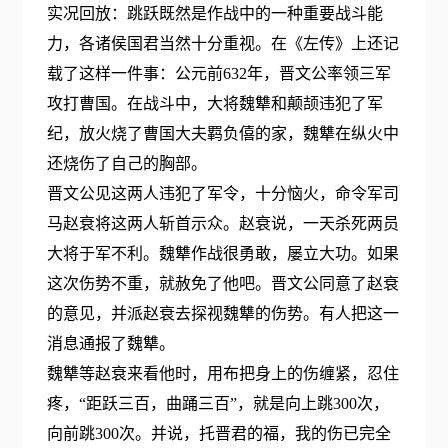
实况回放：跳跃既然是作战中的一种重要战斗能
力，各诸侯国君当然十分重视。在《左传》上还记
载了这样一件事：公元前632年，晋文公率领三军
攻打曹国。在战斗中，大将魏犨和颠颉违犯了军
纪，放火烧了曹国大夫羁负僖的家，魏犨在纵火中
还烧伤了自己的胸部。
晋文公见这两人违犯了军令，十分恼火，命令军司
马赵衰将这两人斩首示众。赵衰说，一天杀死两员
大将于军不利。魏犨作战很勇敢，屡立大功。如果
这次伤势不重，就赦免了他吧。晋文公同意了赵衰
的意见，并派赵衰去探视魏犨的伤势。有人把这一
消息通报了魏犨。
魏犨等赵衰来看他时，用布把身上的伤缠紧，忍住
疼，“距跃三百，曲踊三百”，就是向上跳300次，
向前跳300次。并说，托晋君的福，我的伤已完全