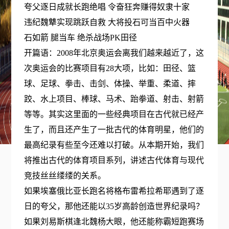
夸父逐日成就长跑绝唱 令奋狂奔赚得奴隶十家
违纪魏犨实现跳跃自救 大将投石可当百中火器
石如箭 腿当车 绝杀战场PK田径
开篇语：2008年北京奥运会离我们越来越近了，这
次奥运会的比赛项目有28大项，比如：田径、篮
球、足球、拳击、击剑、体操、举重、柔道、摔
跤、水上项目、棒球、马术、跆拳道、射击、射箭
等等。其实这里面的一些经典项目在古代就已经产
生了，而且还产生了一批古代的体育明星，他们的
最高纪录有些至今还难以打破。从本期开始，我们
将推出古代的体育项目系列，讲述古代体育与现代
竞技丝丝缕缕的关系。
如果埃塞俄比亚长跑名将格布雷希拉希耶遇到了逐
日的夸父，那他还能以35岁高龄创造世界纪录吗？
如果刘易斯棋逢北魏杨大眼，他还能称霸短跑赛场