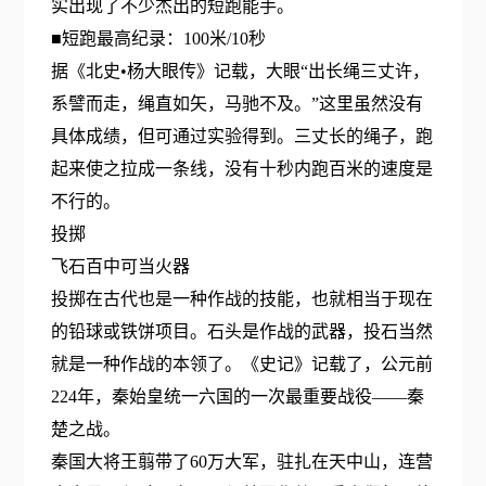
实出现了不少杰出的短跑能手。
■短跑最高纪录：100米/10秒
据《北史•杨大眼传》记载，大眼“出长绳三丈许，
系譬而走，绳直如矢，马驰不及。”这里虽然没有
具体成绩，但可通过实验得到。三丈长的绳子，跑
起来使之拉成一条线，没有十秒内跑百米的速度是
不行的。
投掷
飞石百中可当火器
投掷在古代也是一种作战的技能，也就相当于现在
的铅球或铁饼项目。石头是作战的武器，投石当然
就是一种作战的本领了。《史记》记载了，公元前
224年，秦始皇统一六国的一次最重要战役——秦
楚之战。
秦国大将王翦带了60万大军，驻扎在天中山，连营