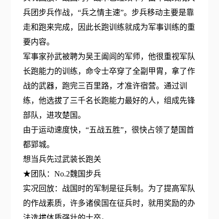
兵团步兵作战，“兵之情主速”。步兵移动主要是靠
走和跑来完成，因此长跑训练就成为军事训练的重
要内容。
军事家孙武被聘为吴王阖闾的军师，他很重视军队
长跑能力的训练，命令士卒穿了全副甲胄，拿了作
战的武器，跑完三百里路，才准许宿营。通过训
练，他选拔了三千名长跑能力最好的人，组成先锋
部队，进攻楚国。
由于运动速度快，“五战五胜”，很快占领了楚国首
都郢城。
想当兵先过武装长跑关
★团队：No.2魏国步兵
实况回放：战国时的军制是征兵制。为了提高军队
的作战素质，许多诸侯国在征兵时，就用奖励的办
法选拔体质强壮的士卒。