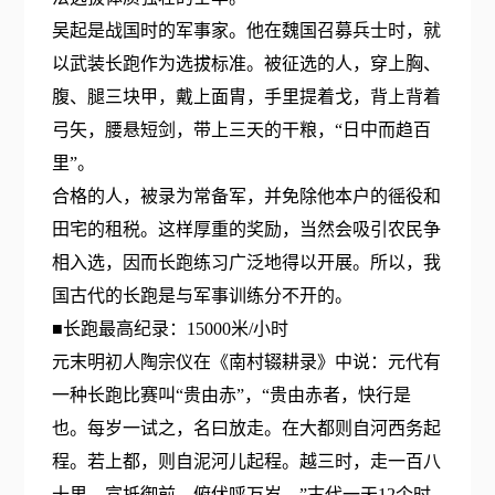
吴起是战国时的军事家。他在魏国召募兵士时，就
以武装长跑作为选拔标准。被征选的人，穿上胸、
腹、腿三块甲，戴上面胄，手里提着戈，背上背着
弓矢，腰悬短剑，带上三天的干粮，“日中而趋百
里”。
合格的人，被录为常备军，并免除他本户的徭役和
田宅的租税。这样厚重的奖励，当然会吸引农民争
相入选，因而长跑练习广泛地得以开展。所以，我
国古代的长跑是与军事训练分不开的。
■长跑最高纪录：15000米/小时
元末明初人陶宗仪在《南村辍耕录》中说：元代有
一种长跑比赛叫“贵由赤”，“贵由赤者，快行是
也。每岁一试之，名曰放走。在大都则自河西务起
程。若上都，则自泥河儿起程。越三时，走一百八
十里，宣抵御前，俯伏呼万岁。”古代一天12个时