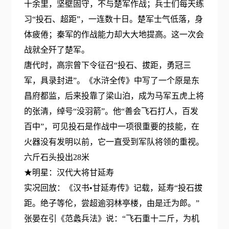
十余里，坚壁固守，不与楚军作战；兵士们每天练
习“投石、超距”，一连数十日。楚军士气低落，身
体疲倦；秦军的作战能力却大大地提高。这一次会
战就全歼了楚军。
唐代时，高宗曾下令征召“投石、拔距，勇冠三
军，具录封进”。《水浒全传》中写了一个原是东
昌府都监，后来投靠了梁山泊，成为马军五虎上将
的张清，绰号“没羽箭”。他“善会飞石打人，百发
百中”，可见投石是作战中一项很重要的技能，在
火器没有发明以前，它一直受到军队将领的重视。
六斤石头投出28米
★明星：汉代大将甘延寿
实况回放：《汉书•甘延寿传》记载，延寿“投石拔
距。绝子等伦，尝超逾羽林亭楼，由是迁为郎。”
张晏在引《范蠡兵法》说：“飞石重十二斤，为机