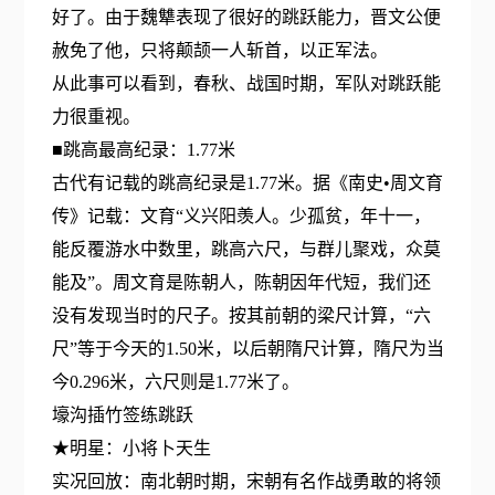
好了。由于魏犨表现了很好的跳跃能力，晋文公便
赦免了他，只将颠颉一人斩首，以正军法。
从此事可以看到，春秋、战国时期，军队对跳跃能
力很重视。
■跳高最高纪录：1.77米
古代有记载的跳高纪录是1.77米。据《南史•周文育
传》记载：文育“义兴阳羡人。少孤贫，年十一，
能反覆游水中数里，跳高六尺，与群儿聚戏，众莫
能及”。周文育是陈朝人，陈朝因年代短，我们还
没有发现当时的尺子。按其前朝的梁尺计算，“六
尺”等于今天的1.50米，以后朝隋尺计算，隋尺为当
今0.296米，六尺则是1.77米了。
壕沟插竹签练跳跃
★明星：小将卜天生
实况回放：南北朝时期，宋朝有名作战勇敢的将领