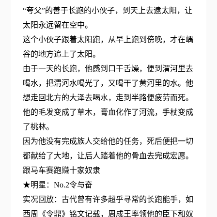
“夸父”的善于长跑的小伙子，到天上去逮太阳，让
太阳永远留在空中。
这个小伙子跟着太阳跑，从早上跑到傍晚，才在嵎
谷的地方追上了太阳。
由于一天的长跑，他感到口干舌燥，便到渭河里去
喝水，把渭河水喝光了，又喝干了黄河里的水。他
想走回北方的大泽去喝水，走到半路便疲劳而死。
他的毛发变成了草木，膏血化作了河流，手杖变成
了桃林。
因为他没有完成族人交给他的任务，死后便把一切
都献给了大地，让后人踏着他的骨血去完成宏愿。
跟马车赛跑赚十家奴隶
★明星：No.2令与奋
实况回放：古代曾有许多超乎寻常的长跑能手，如
西周《令鼎》铭文记载，周成王率领他的臣下和奴