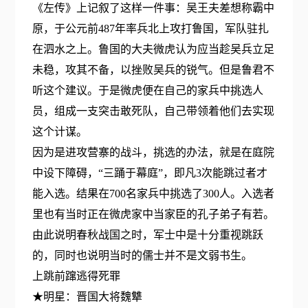
《左传》上记叙了这样一件事：吴王夫差想称霸中
原，于公元前487年率兵北上攻打鲁国，军队驻扎
在泗水之上。鲁国的大夫微虎认为应当趁吴兵立足
未稳，攻其不备，以挫败吴兵的锐气。但是鲁君不
听这个建议。于是微虎便在自己的家兵中挑选人
员，组成一支突击敢死队，自己带领着他们去实现
这个计谋。
因为是进攻营寨的战斗，挑选的办法，就是在庭院
中设下障碍，“三踊于幕庭”，即凡3次能跳过者才
能入选。结果在700名家兵中挑选了300人。入选者
里也有当时正在微虎家中当家臣的孔子弟子有若。
由此说明春秋战国之时，军士中是十分重视跳跃
的，同时也说明当时的儒士并不是文弱书生。
上跳前蹿逃得死罪
★明星：晋国大将魏犨